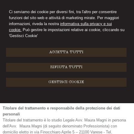
Ci serviamo dei cookie per diversi fini, tra l'altro per consentire
funzioni del sito web e attività di marketing mirate. Per maggiori
informazioni, riveda la nostra
informativa sulla privacy e sui
cookie.
Può gestire le impostazioni relative ai cookie, cliccando su
'Gestisci Cookie'
MENU
ACCETTA TUTTI
INFORMATIVA AI SENSI DELL’ART. 13
RIFIUTA TUTTI
DEL REGOLAMENTO UE N. 2016/679
Ai sensi dell’art. 13 del Regolamento europeo (UE) 2016/679 (di seguito
GESTISCI COOKIE
GDPR), e in relazione ai dati personali di cui lo studio entrerà nella
disponibilità con l’affidamento della Sua pratica, Le comunichiamo quanto
segue:
Titolare del trattamento e responsabile della protezione dei dati
personali
Titolare del trattamento è lo studio Legale Avv. Maura Magni in persona
dell'Avv. Maura Magni (di seguito denominato Professionista) con
domicilio eletto in via Finocchiaro Aprile 5 – 21100 Varese - Tel.